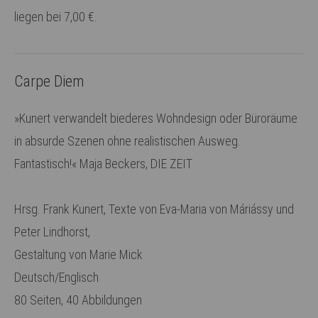
Have any questions?
liegen bei 7,00 €.
+44 1234 567 890
Drop us a line
info@yourdomain.com
Carpe Diem
About us
»Kunert verwandelt biederes Wohndesign oder Büroräume
in absurde Szenen ohne realistischen Ausweg.
Lorem ipsum dolor sit amet, consectetuer
Fantastisch!« Maja Beckers, DIE ZEIT
adipiscing elit.
Aenean commodo ligula eget dolor. Aenean massa.
Hrsg. Frank Kunert, Texte von Eva-Maria von Máriássy und
Cum sociis natoque penatibus et magnis dis
Peter Lindhorst,
parturient montes, nascetur ridiculus mus. Donec
Gestaltung von Marie Mick
quam felis, ultricies nec.
Deutsch/Englisch
80 Seiten, 40 Abbildungen