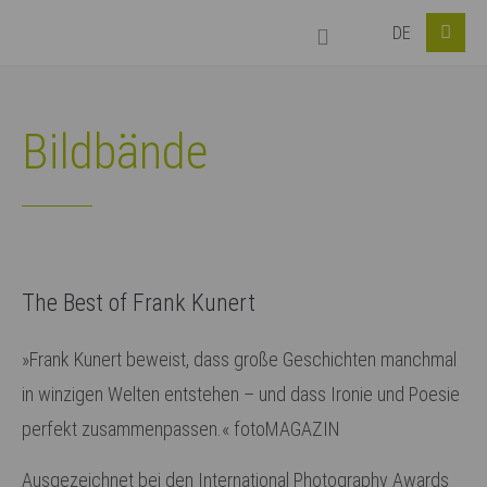
DE
Login
Benutzername
Bildbände
Passwort
The Best of Frank Kunert
Anmelden
»Frank Kunert beweist, dass große Geschichten manchmal
in winzigen Welten entstehen – und dass Ironie und Poesie
Register
|
Lost your password?
perfekt zusammenpassen.« fotoMAGAZIN
Support
Ausgezeichnet bei den International Photography Awards