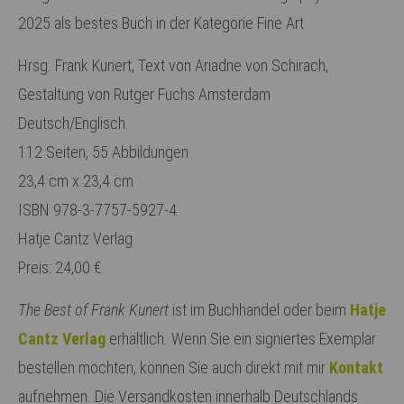
2025 als bestes Buch in der Kategorie Fine Art
Lorem ipsum dolor sit amet:
Hrsg. Frank Kunert, Text von Ariadne von Schirach,
Gestaltung von Rutger Fuchs Amsterdam
24h
/ 365days
Deutsch/Englisch
112 Seiten, 55 Abbildungen
23,4 cm x 23,4 cm
We offer support for our customers
ISBN 978-3-7757-5927-4
Mon - Fri 8:00am - 5:00pm
(GMT +1)
Hatje Cantz Verlag
Get in touch
Preis: 24,00 €
Cybersteel Inc.
The Best of Frank Kunert
ist im Buchhandel oder beim
Hatje
376-293 City Road, Suite 600
Cantz Verlag
erhältlich. Wenn Sie ein signiertes Exemplar
San Francisco, CA 94102
bestellen möchten, können Sie auch direkt mit mir
Kontakt
aufnehmen. Die Versandkosten innerhalb Deutschlands